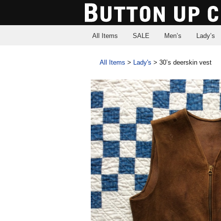
All Items
SALE
Men’s
Lady’s
All Items
>
Lady's
>
30’s deerskin vest